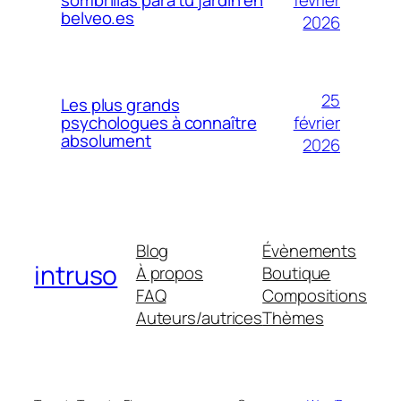
sombrillas para tu jardín en
belveo.es
2026
25
Les plus grands
février
psychologues à connaître
absolument
2026
Blog
Évènements
intruso
À propos
Boutique
FAQ
Compositions
Auteurs/autrices
Thèmes